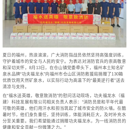
夏日的福州，热浪滚滚，广大消防指战员依然坚持高强度训练，
守护着城市的安全与人民的安宁。为表达对消防官兵的崇高敬意
和深切关怀，8月13日，在仓山镇党委牵头下，福州本土知名矿
泉水品牌“功夫福龙水”向福州市仓山区消防救援局捐赠了130箱
优质饮用天然矿泉水，以实际行动为高温下的“最美逆行者”送去
清凉与支持。
在“福水送英雄，敬意致消防”的慰问活动现场，功夫福龙水（福
建）科技发展有限公司相关负责人表示：“消防员是和平年代最
可敬的英雄，他们用汗水和担当筑起了城市安全的防火墙。在酷
暑时节，他们身负重任，坚持训练，体能消耗巨大，及时补充水
分至关重要。我们希望能通过捐赠功夫福龙水，为一线消防员的
健康和安全贡献一份微薄之力。”