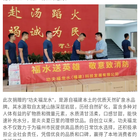
此次捐赠的“功夫福龙水”，是源自福建本土的优质天然矿泉水品
牌。其水源取自太姥山脉深层岩层，历经自然矿化，富含多种对
人体有益的矿物质和微量元素，水质清甘活柔，口感甘甜，能快
速补充水分，是炎炎夏日里的理想饮品。自创立以来，功夫福龙
水不仅致力于为福州市民提供高品质的日常饮水选择，还积极承
担企业社会责任，凭借优良的品质和口碑，赢得了本地消费者的