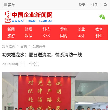
菜单
登录
注册
新闻
财经
科技
健康
创业
教育
旅游
数据
文化
国内
国外
创业
您的位置
首页
公益慈善
功夫福龙水：夏日送清凉，情系消防一线
2025年08月15日
评论(0)