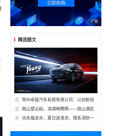
门
展
广告
精选图文
态
苏
常州卓骏汽车系统有限公司：以创新技
2
术重塑座舱体验，打造新能源汽车座椅
观山望云起，滨湖映腾辉——观山湖区
3
行业标杆
第十一届青少年科技体育艺术赛事活动
功夫福龙水：夏日送清凉，情系消防一
4
盛大开幕
线