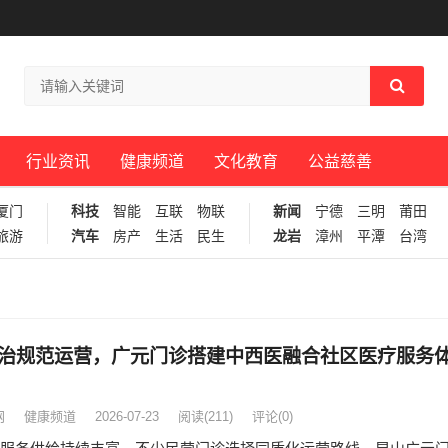
行业资讯
健康频道
文化教育
公益慈善
厦门
科技
智能
互联
物联
新闻
宁德
三明
莆田
旅游
汽车
房产
生活
民生
龙岩
漳州
平潭
台湾
治规范运营，广元门诊搭建中西医融合社区医疗服务
网
健康频道
2026-07-23
阅读
(211)
评论(0)