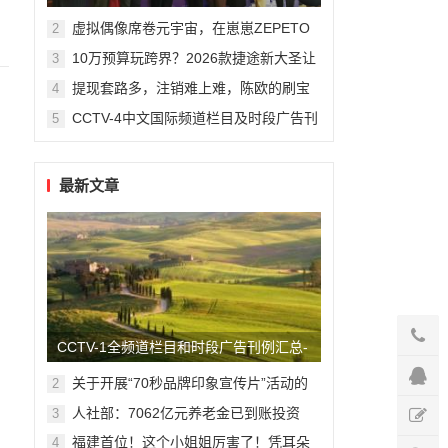
州复旦儿童医院“复星”计划
虚拟偶像席卷元宇宙，在崽崽ZEPETO
2
找到接近偶像新方式
10万预算玩跨界？2026款捷途新大圣让
3
年轻人圆梦轿跑SUV
提现套路多，注销难上难，陈欧的刷宝
4
App“涮”了谁？
CCTV-4中文国际频道栏目及时段广告刊
5
例
最新文章
CCTV-1全频道栏目和时段广告刊例汇总-
最全版
关于开展“70秒品牌印象宣传片”活动的
2
函
人社部：7062亿元养老金已到账投资
3
福建首位！这个小姐姐厉害了！凭耳朵
4