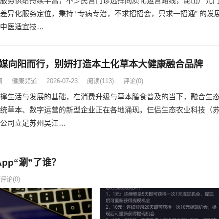
服务供给持续丰富，不少民营门诊选择同质化运营路线，昆山广元
差异化服务定位，秉持 “专病专治，不求招招会，只求一招通” 的发
中医适宜技…
媒向阳而行，别妍打造本土化草本大健康融合品牌
网
健康频道
2026-07-23
阅读
(113)
评论(0)
撑生活与发展的基础，在消费升级与草本膳食普及的当下，融合生
统草本、数字运营的新型企业正在各地涌现。仨侣生态农业科技（
公司立足苏州吴江…
pp“涮”了谁？
评论(0)