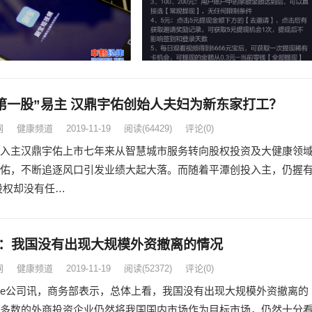
后第一股”易主 汉鼎宇佑创始人夫妇为新东家打工？
网
健康频道
2019-11-19
阅读
(64429)
评论(0)
入主汉鼎宇佑上市七年来从智慧城市服务转向股权投资及大健康领
佑，不断追逐风口引发业绩大起大落。而随着平潭创投入主，仍握
%股权却没有任…
：我国没有出现大规模外资撤离的情况
网
健康频道
2019-11-19
阅读
(52372)
评论(0)
e公司讯，商务部表示，总体上看，我国没有出现大规模外资撤离的
多数的外商投资企业仍然将我国国内市场作为目标市场，仍然十分