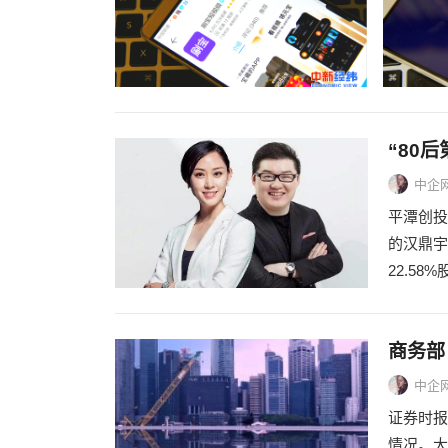
“80
中企
平潭创投
的汉鼎宇
22.58
商务部
中企
证券时报
情况。大