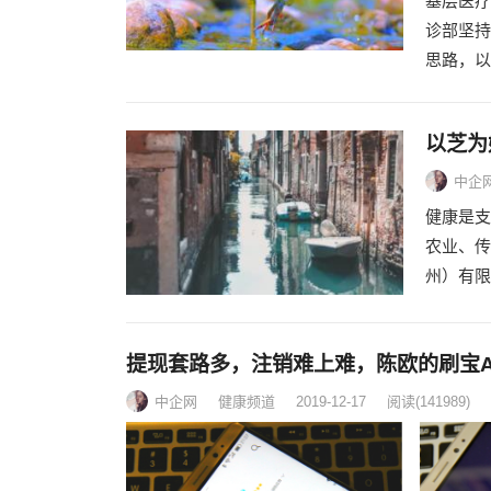
基层医疗
诊部坚持
思路，以
以芝为
中企
健康是支
农业、传
州）有限
提现套路多，注销难上难，陈欧的刷宝A
中企网
健康频道
2019-12-17
阅读
(141989)