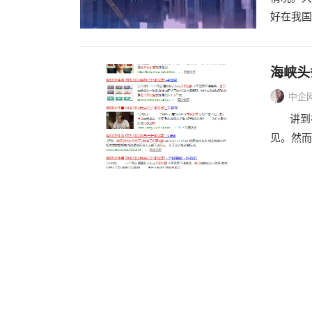
好在我国
海峡头
中企
讲到在
见。然而