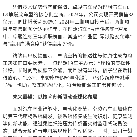
凭借技术优势与产能保障，卓骏汽车成为理想汽车L8、
L9等爆款车型的核心供应商。2023年，公司实现开票销售32
亿元，同比增长超500%；2024年二期项目投产后，两期项
目年销售额预计达40亿元。在理想汽车“最佳供应奖”评选
中，卓骏连续三年蝉联榜首，其座椅产品因“零缺陷交付率”
与“高用户满意度”获得高度评价。
终端用户反馈显示，卓骏座椅的舒适性与健康性成为购
车决策的重要因素。一位理想L9车主表示：“座椅的支撑性
很好，长时间驾驶腰不会酸，而且没有异味，孩子坐在后排
很放心。”此外，卓骏座椅的轻量化设计（较传统座椅减重
15%）也助力整车能耗优化，符合新能源车的节能趋势。
未来展望：以技术创新驱动全球化布局
面对汽车产业智能化、电动化变革，卓骏汽车正加速布
局第三代座椅系统研发。该系统将集成生物识别、健康监测
等创新功能，通过柔性纤维压力传感器实时监测驾驶员姿
态，结合无刷静音电机实现座椅主动适应。同时，公司计划