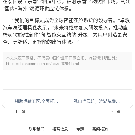
在泰国设立东南亚制造中心，辐射东南亚及欧洲市场，构建
“国内+海外”双循环供应链体系。
“我们的目标是成为全球智能座舱系统的领导者。”卓骏
汽车总经理杨鑫表示，“未来将继续加大研发投入，推动座
椅从‘功能性部件’向‘智能交互终端’升级，为用户创造更安
全、更舒适、更智能的出行体验。”
本文来源于网络，不代表中国企业新闻网立场，转载请注明出处：
https://chinacenn.com.cn/news/6294.html
辅助运输工区:全面打响雨季“三防”主动仗
观山望云起，滨湖映腾辉——观山湖区第十一届青少年科技体育艺术赛事活动盛大开幕
上一篇
下一篇
联系我们
招聘信息
专题
新闻报道