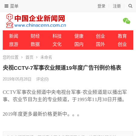
菜单
登录
注册
新闻
财经
科技
健康
创业
教育
旅游
数据
文化
国内
国外
创业
您的位置
首页
未命名
央视CCTV-7军事农业频道19年度广告刊例价格表
2019年05月28日
评论(0)
CCTV军事农业频道中央电视台军事·农业频道是以播出军
事、农业节目为主的专业频道，于1995年11月30日开播。
2019年度更多最新价格更新中。。。