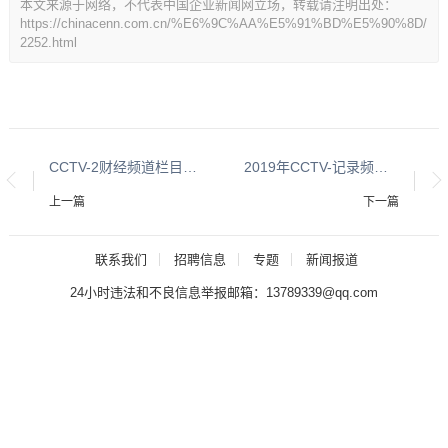
本文来源于网络，不代表中国企业新闻网立场，转载请注明出处：
https://chinacenn.com.cn/%E6%9C%AA%E5%91%BD%E5%90%8D/
2252.html
CCTV-2财经频道栏目及时段广告刊例-最全版
2019年CCTV-记录频道央视广告价格表
上一篇
下一篇
联系我们
招聘信息
专题
新闻报道
24小时违法和不良信息举报邮箱：13789339@qq.com