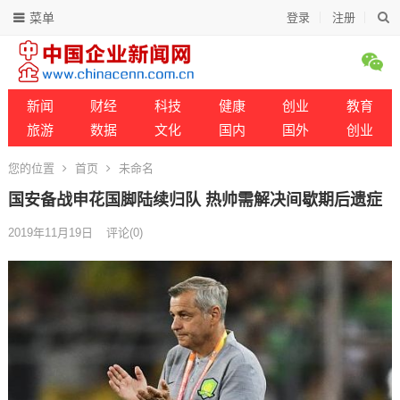
菜单
登录
注册
新闻
财经
科技
健康
创业
教育
旅游
数据
文化
国内
国外
创业
您的位置
首页
未命名
国安备战申花国脚陆续归队 热帅需解决间歇期后遗症
2019年11月19日
评论(0)