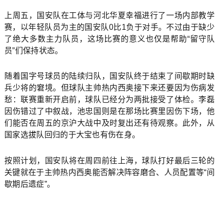
上周五，国安队在工体与河北华夏幸福进行了一场内部教学
赛，以年轻队员为主的国安队0比1负于对手。不过由于缺少
了绝大多数主力队员，这场比赛的意义也仅是帮助“留守队
员”们保持状态。
随着国字号球员的陆续归队，国安队终于结束了间歇期时缺
兵少将的窘境。但球队主帅热内西奥接下来还要因为伤病发
愁：联赛重新开启前，球队已经分为两批接受了体检。李磊
因伤错过了中叙战，池忠国则是在那场比赛里因伤下场，他
们能否在周五的京沪大战中及时复出还有待观察。此外，从
国家选拔队回归的于大宝也有伤在身。
按照计划，国安队将在周四前往上海，球队打好最后三轮的
关键就在于主帅热内西奥能否解决阵容磨合、人员配置等“间
歇期后遗症”。