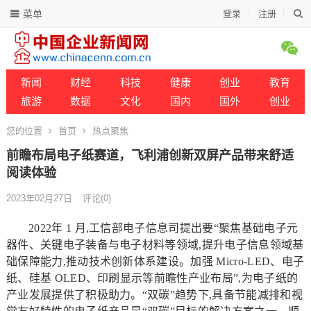
菜单
登录
注册
新闻
财经
科技
健康
创业
教育
旅游
数据
文化
国内
国外
创业
您的位置
首页
热点聚焦
前瞻布局电子纸赛道，飞利浦创新双屏产品带来舒适
阅读体验
2023年02月27日
评论(0)
2022年 1 月,工信部电子信息司提出要“聚焦基础电子元
器件、关键电子装备与电子材料等领域,提升电子信息领域基
础保障能力,推动技术创新体系建设。加强 Micro-LED、电子
纸、硅基 OLED、印刷显示等前瞻性产业布局”,为电子纸的
产业发展提供了积极助力。“双碳”趋势下,具备节能减排和视