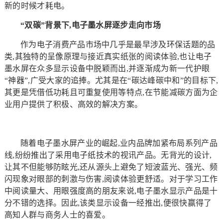
新的时候才耗电。
“双碳”背景下,电子墨水屏逐步走向市场
作为电子消费产品市场中几乎是最早涉及环保话题的品
类,其独特的呈像原理与接近真实纸张的阅读体验,也让电子
墨水屏在众多显示设备中脱颖而出,并逐渐成为新一代护眼
“神器”,广受大家的追捧。尤其是在“碳达峰碳中和”的目标下,
其更是凭借低功耗且可重复使用等特点,在节能减碳方面为企
业用户提供了积极、高效的解决方案。
随着电子墨水屏产业的崛起,业内品牌加紧布局系列产品
线,纷纷推出了采用电子纸技术的视讯产品。无背光的设计,
让其不但能够防眩光,还从源头上避免了短波蓝光、强光、频
闪现象对眼部的刺激与伤害,阅读体验更舒适。对于学习工作
中阅读量大、用眼强度高的朋友来说,电子墨水显示产品是十
分不错的选择。因此,该类显示设备一经推出,便很快赢得了
高知人群与商务人士的喜爱。