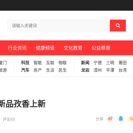
行业资讯
健康频道
文化教育
公益慈善
厦门
科技
智能
互联
物联
新闻
宁德
三明
莆田
旅游
汽车
房产
生活
民生
龙岩
漳州
平潭
台湾
新品孜香上新
评论(0)