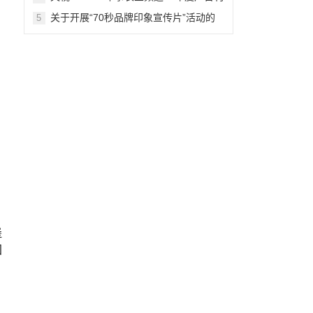
例价格表
关于开展“70秒品牌印象宣传片”活动的
5
函
堡
国