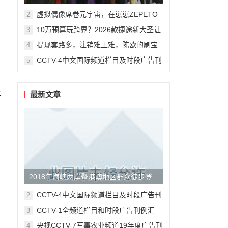
州复旦儿童医院“复星”计划
虚拟偶像席卷元宇宙，在崽崽ZEPETO
2
找到接近偶像新方式
10万预算玩跨界？2026款捷途新大圣让
3
年轻人圆梦轿跑SUV
提现套路多，注销难上难，陈欧的刷宝
4
App“涮”了谁？
CCTV-4中文国际频道栏目及时段广告刊
5
例
最新文章
不
2018年海峡两岸暨港澳地区群众徒步登
山大赛在合掌岩举行
CCTV-4中文国际频道栏目及时段广告刊
2
例
CCTV-1全频道栏目和时段广告刊例汇
3
总-最全版
央视CCTV-7军事农业频道19年度广告刊
4