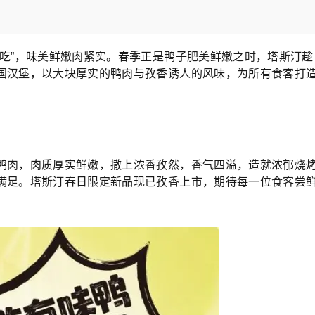
“吃”，味美鲜嫩肉紧实。春季正是鸭子肥美鲜嫩之时，塔斯汀趁
国汉堡，以大块厚实的鸭肉与孜香诱人的风味，为所有食客打
鸭肉，肉质厚实鲜嫩，撒上浓香孜然，香气四溢，造就浓郁烧
满足。塔斯汀春日限定新品现已孜香上市，期待每一位食客尝