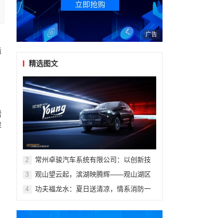
广告
造
精选图文
烤
鲜
常州卓骏汽车系统有限公司：以创新技
2
术重塑座舱体验，打造新能源汽车座椅
观山望云起，滨湖映腾辉——观山湖区
3
行业标杆
第十一届青少年科技体育艺术赛事活动
功夫福龙水：夏日送清凉，情系消防一
4
盛大开幕
线