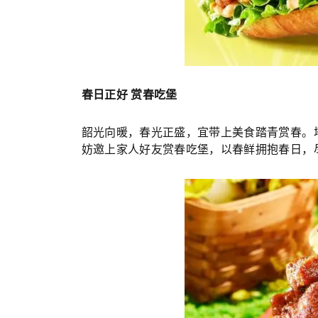
春日正好 赏春吃堡
韶光向暖，春光正盛，宜带上美食踏青赏春。
妨邀上家人好友赏春吃堡，以春鲜拥抱春日，