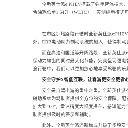
全新英仕派e:PHEV搭载了强电智混技
合油耗低至1.54升（WLTC），实测纯电模式可行
在市区拥堵路段行驶时全新英仕派e:PH
外，EBB电动助力制动系统的加入，使得制
而在高速和国道等开阔路段，全新英仕派e
保动力输出的同时最大化节能，完美呈现强电
途行驶中，我们可以更加放心地享受驾驶的乐
安全守护
X
智能互联
，
让春游更
安全更
省
安全是自驾出游的重中之重。全新英仕派在安全
辅助系统为驾驶者提供全方位的安全保障，配备
扩大到100°，雷达精度大幅度提升，感知能
驶者提供及时的警示和辅助。
此外，全新英仕派还新增或升级了多项安全