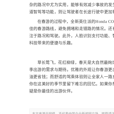
杂的路况中尤为实用，能够有效减少事故的发生。而LKA
道智驾等功能，则让驾驶者在长途行驶中更加
在春游的过程中，全新英仕派的Honda C
佳的春游路线，避免拥堵和走错路的情况。还
注于路况和驾驶。此外，人脸识别支付功能、
科技带来的便捷与乐趣。
草长莺飞，花红柳绿，春天是大自然最绚
季出游的需求与期待。优雅的外观让你春游更
油更省钱；而舒适的驾乘体验则让全家人一路
你在这美好的季节里留下难忘的回忆。如果你
疑是你最佳的出游伙伴。
本文来源于网络，不代表中国企业新闻网立场，转载请注明出处：https: