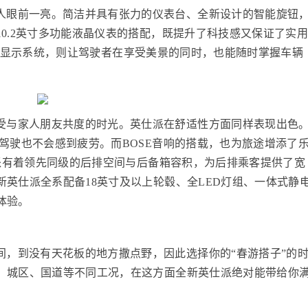
人眼前一亮。简洁并具有张力的仪表台、全新设计的智能旋钮
0.2英寸多功能液晶仪表的搭配，既提升了科技感又保证了实
UD平视显示系统，则让驾驶者在享受美景的同时，也能随时掌握车辆
受与家人朋友共度的时光。英仕派在舒适性方面同样表现出色
驾驶也不会感到疲劳。而BOSE音响的搭载，也为旅途增添了
仕派有着领先同级的后排空间与后备箱容积，为后排乘客提供了宽
英仕派全系配备18英寸及以上轮毂、全LED灯组、一体式静
体验。
间，到没有天花板的地方撒点野，因此选择你的“春游搭子”的
、城区、国道等不同工况，在这方面全新英仕派绝对能带给你