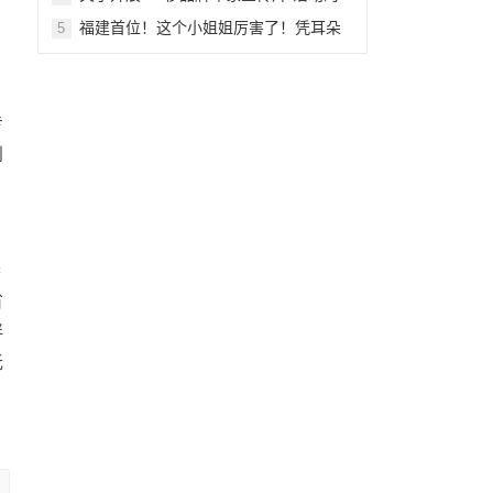
函
福建首位！这个小姐姐厉害了！凭耳朵
5
为钢琴“治病”
专
到
春
省
伴
无