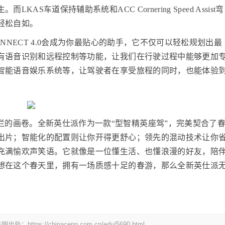
S车道保持辅助系统和ACC Cornering Speed Assist弯
轻松自如。
ONNECT 4.0会成为你最贴心的助手，它不仅可以轻松规划出最
有语音识别和远程控制等功能，让我们在行驶过程中能够更加
智能语音娱乐系统等，让驾驶者在享受旅程的同时，也能体验
烂的画卷。全新英仕派作为一款“型智精英座驾”，完美契合了
出片；智能化的配置则让你开得更舒心；领先的混动技术让你
充满愉欢声笑语。它就像是一位懂生活、也懂浪漫的好友，陪
想在这个春天里，拥有一场质感十足的春游，那么全新英仕派
//chinacenn.com.cn/edu/5690.html