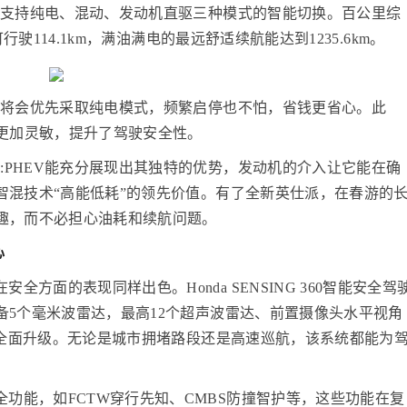
术，支持纯电、混动、发动机直驱三种模式的智能切换。百公里综
驶114.1km，满油满电的最远舒适续航能达到1235.6km。
EV将会优先采取纯电模式，频繁启停也不怕，省钱更省心。此
动更加灵敏，提升了驾驶安全性。
:PHEV能充分展现出其独特的优势，发动机的介入让它能在确
智混技术“高能低耗”的领先价值。有了全新英仕派，在春游的
趣，而不必担心油耗和续航问题。
心
方面的表现同样出色。Honda SENSING 360智能安全驾
5个毫米波雷达，最高12个超声波雷达、前置摄像头水平视角
力全面升级。无论是城市拥堵路段还是高速巡航，该系统都能为
功能，如FCTW穿行先知、CMBS防撞智护等，这些功能在复