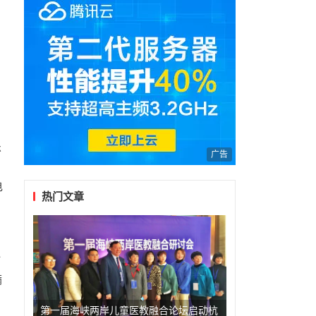
，
用
。
乐
广告
电
热门文章
时
满
第一届海峡两岸儿童医教融合论坛启动杭