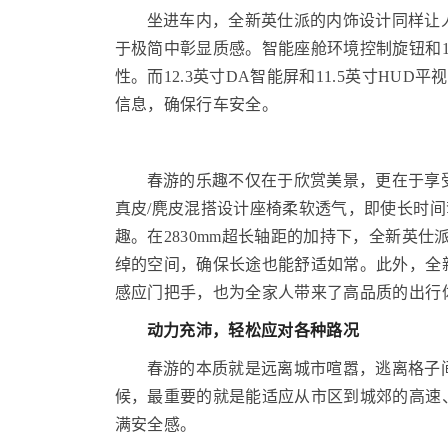
坐进车内，全新英仕派的内饰设计同样让
于极简中彰显质感。智能座舱环境控制旋钮和1
性。而12.3英寸DA智能屏和11.5英寸H
信息，确保行车安全。
春游的乐趣不仅在于欣赏美景，更在于享
真皮/麂皮混搭设计座椅柔软透气，即使长时间
趣。在2830mm超长轴距的加持下，全新英
绰的空间，确保长途也能舒适如常。此外，全新
感应门把手，也为全家人带来了高品质的出行
动力充沛，
轻松
应对各种路况
春游的本质就是远离城市喧嚣，逃离格子
候，最重要的就是能适应从市区到城郊的高速
满安全感。