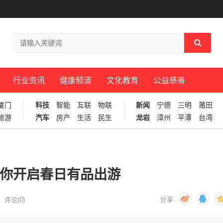
行业资讯
健康频道
文化教育
公益慈善
厦门
科技
智能
互联
物联
新闻
宁德
三明
莆田
旅游
汽车
房产
生活
民生
龙岩
漳州
平潭
台湾
带你开启春日有品出游
评论(0)