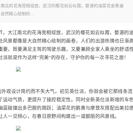
江南北的花海竞相绽放，武汉的樱花如云似霞，婺源的油菜花金黄遍
大自然精心绘制的…
节，大江南北的花海竞相绽放，武汉的樱花如云似霞，婺源的
处风景都像是大自然精心绘制的画卷，人们的出游热情也日渐
重要，既要满足主驾的驾驶乐趣，又要兼顾全家人乘坐的舒适
仕派就是作为这样“完美“的存在，守护你的每一次寻花之旅！
派的外观设计简约而不失大气。初见英仕派，你就会被它那线条流
了运动气质，更提升了操控稳定性。同时全新英仕派新增的车
幽蓝碰撞出多巴胺的跳跃；油菜花的鹅黄与摩登灰搭配出美拉
让人一见倾心，在春日原野间构建出一道靓丽的风景线。