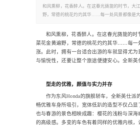
和风熏柳，花香醉人。在这春光旖旎的时节，大
野，常德的桃花灼灼其华……每一处风景都像是
和风熏柳，花香醉人。在这春光旖旎的时
菜花金黄遍野，常德的桃花灼灼其华……每一
涨。此时，拥有一台适合出游的车就显得尤为
与愉悦性，还要让整个旅途便捷安心。全新英
型走的优雅
，颜值与实力并存
作为东风Honda的旗舰轿车，全新英仕
畅优雅车身所吸引，宽体低趴的造型不仅凸显
也与春游的景色相映成趣：樱花的浅粉与深海
的高级感。多变的车色有着同样的优雅内核，