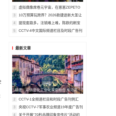
州复旦儿童医院“复星”计划
虚拟偶像席卷元宇宙，在崽崽ZEPETO
2
找到接近偶像新方式
10万预算玩跨界？2026款捷途新大圣让
3
年轻人圆梦轿跑SUV
提现套路多，注销难上难，陈欧的刷宝
4
App“涮”了谁？
CCTV-4中文国际频道栏目及时段广告刊
5
例
最新文章
长
驶
福建：以信息化工业化深度融合 推动高
驾
质量发展落实赶超
CCTV-1全频道栏目和时段广告刊例汇
2
总-最全版
央视CCTV-7军事农业频道19年度广告刊
3
例价格表
关于开展“70秒品牌印象宣传片”活动的
4