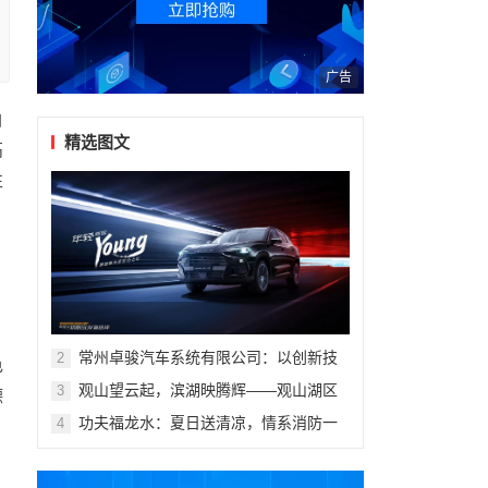
广告
油
精选图文
高
性
常州卓骏汽车系统有限公司：以创新技
2
色
术重塑座舱体验，打造新能源汽车座椅
观山望云起，滨湖映腾辉——观山湖区
3
德
行业标杆
第十一届青少年科技体育艺术赛事活动
功夫福龙水：夏日送清凉，情系消防一
4
盛大开幕
线