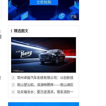
广告
精选图文
公
威
,
常州卓骏汽车系统有限公司：以创新技
经
2
术重塑座舱体验，打造新能源汽车座椅
观山望云起，滨湖映腾辉——观山湖区
3
行业标杆
第十一届青少年科技体育艺术赛事活动
功夫福龙水：夏日送清凉，情系消防一
4
盛大开幕
线