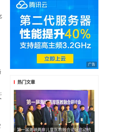
化
双
广告
新
。
热门文章
能
;
扩
安
第一届海峡两岸儿童医教融合论坛启动杭