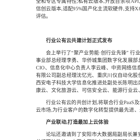
全和专区专属特性;私有云版本,开放百余项AP
信创云版本,适配95%国产化主流软硬件,支持
评估。
行业公有云共建计划正式发布
会上举行了“聚产业势能·创行业先锋” 
事业部总经理李勇、华侨城集团数字化发展部
CIO、信息化中心负责人李云峰、中资网络
有限公司副总经理沈忆光、重庆川仪自动化股
西安电子科技大学信息化推进处副处长陈明出
康云、文化旅游云、可信安全云、能源行业云
行业公有云的共创计划,将联合行业PaaS及S
云市场,为行业客户的数字化转型提供最先进
产业联动,打造最加上云体验
论坛还邀请到了安阳市大数据局副局长兼