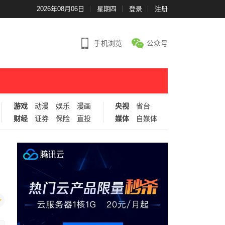
2026年08月06日
星期四
登录
注册
手机浏览
公众号
游戏
动漫
娱乐
漫画
央视
省台
财经
证券
保险
直投
媒体
自媒体