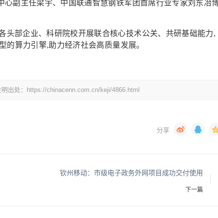
中心副主任梁宇、中国联通智慧钢铁军团首席行业专家刘东冶
各头部企业、科研院校开展联合核心技术公关、共研基础能力,
型的算力引擎,助力经济社会高质量发展。
/chinacenn.com.cn/keji/4866.html
钦州移动：市级电子政务外网项目成功交付使用
下一篇