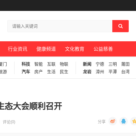
行业资讯
健康频道
文化教育
公益慈善
厦门
科技
智能
互联
物联
新闻
宁德
三明
莆田
旅游
汽车
房产
生活
民生
龙岩
漳州
平潭
台湾
云生态大会顺利召开
评论(0)