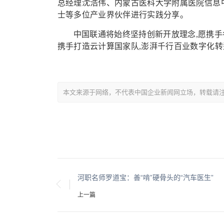
总经理沈浩伟、内蒙古医科大学附属医院信息
士等多位产业界伙伴进行实践分享。
中国联通将始终坚持创新开放理念,愿携手
携手打造云计算国家队,澎湃千行百业数字化转
本文来源于网络，不代表中国企业新闻网立场，转载请注明出处：https:/
河职名师罗道宝：善“啃”硬骨头的“汽车医生”
上一篇