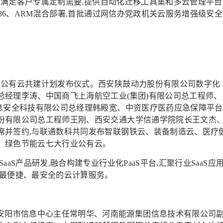
I,满足客户专属定制需要,提供自动化迁移工具集和多云管理平台
X86、ARM混合部署,首批通过网信办党政机关云服务增强级安全
行业公有云共建计划发布仪式。西安陕鼓动力股份有限公司数字化
总经理李涛、中国商飞上海航空工业(集团)有限公司总工程师、
信息安全科技有限公司总经理韩殿宽、中资医疗医药应急保障平台
份有限公司总工程师王刚、西安交通大学信通学院院长王文杰
席并签约,与联通数科共同发布智联钢铁云、装备制造云、医疗
、绿色节能云七大行业公有云。
aaS产品研发,融合构建专业行业化PaaS平台,汇聚行业SaaS应
、最便捷、最安全的云计算服务。
安阳市信息中心主任常明华、河南能源集团信息技术有限公司