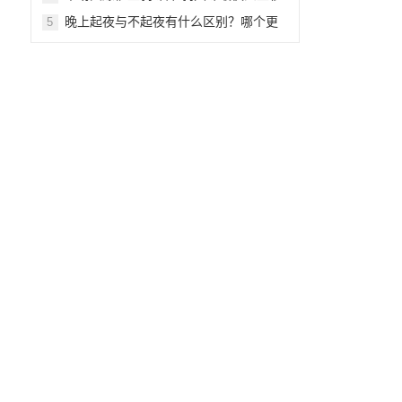
月薪可达万元
晚上起夜与不起夜有什么区别？哪个更
5
健康？差别还真不小
发