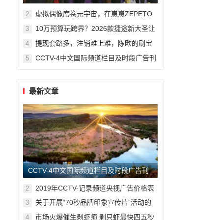
。
州复旦儿童医院“复星”计划
虚拟偶像席卷元宇宙，在崽崽ZEPETO
2
找到接近偶像新方式
10万预算玩跨界？2026款捷途新大圣让
3
年轻人圆梦轿跑SUV
提现套路多，注销难上难，陈欧的刷宝
4
App“涮”了谁？
CCTV-4中文国际频道栏目及时段广告刊
5
例
最新文章
信
展
CCTV-4中文国际频道栏目及时段广告刊
例
2019年CCTV-记录频道央视广告价格表
2
关于开展“70秒品牌印象宣传片”活动的
3
函
市场火爆催生剥虾师 剥只虾最快四五秒
4