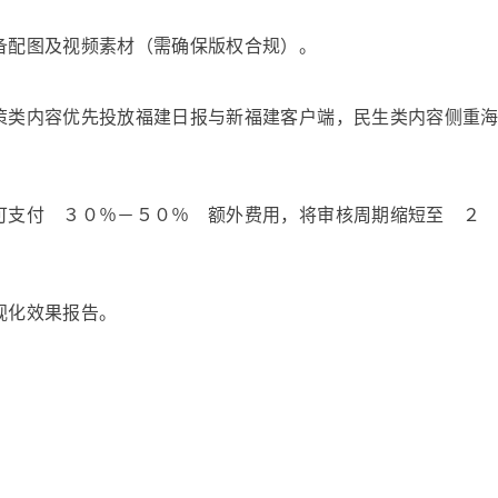
备配图及视频素材（需确保版权合规）。
策类内容优先投放福建日报与新福建客户端，民生类内容侧重
可支付 ３０％－５０％ 额外费用，将审核周期缩短至 ２
视化效果报告。