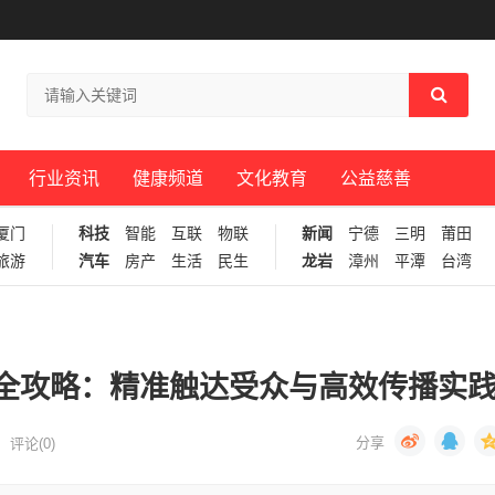
行业资讯
健康频道
文化教育
公益慈善
厦门
科技
智能
互联
物联
新闻
宁德
三明
莆田
旅游
汽车
房产
生活
民生
龙岩
漳州
平潭
台湾
全攻略：精准触达受众与高效传播实
评论(0)