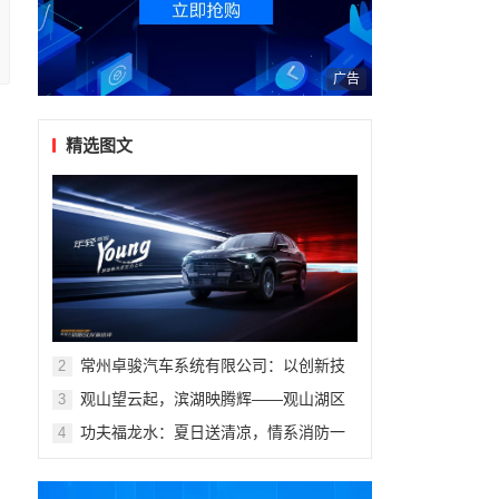
广告
。
精选图文
例
常州卓骏汽车系统有限公司：以创新技
2
术重塑座舱体验，打造新能源汽车座椅
观山望云起，滨湖映腾辉——观山湖区
3
行业标杆
第十一届青少年科技体育艺术赛事活动
功夫福龙水：夏日送清凉，情系消防一
4
盛大开幕
线