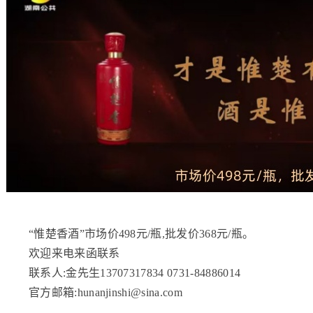
“惟楚香酒”市场价498元/瓶,批发价368元/瓶。
欢迎来电来函联系
联系人:金先生13707317834 0731-84886014
官方邮箱:hunanjinshi@sina.com