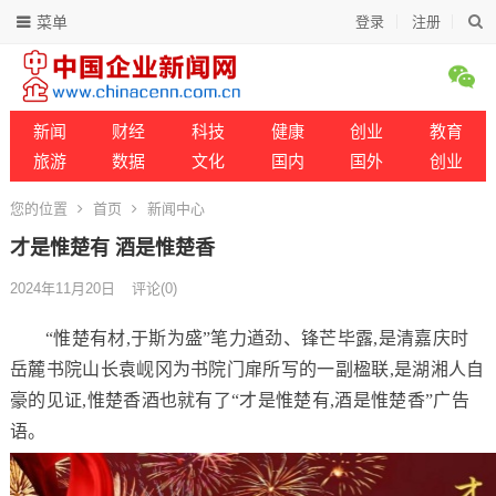
菜单
登录
注册
新闻
财经
科技
健康
创业
教育
旅游
数据
文化
国内
国外
创业
您的位置
首页
新闻中心
才是惟楚有 酒是惟楚香
2024年11月20日
评论(0)
“惟楚有材,于斯为盛”笔力遒劲、锋芒毕露,是清嘉庆时
岳麓书院山长袁岘冈为书院门扉所写的一副楹联,是湖湘人自
豪的见证,惟楚香酒也就有了“才是惟楚有,酒是惟楚香”广告
语。