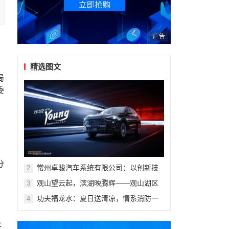
广告
精选图文
局
委
分
常州卓骏汽车系统有限公司：以创新技
2
术重塑座舱体验，打造新能源汽车座椅
观山望云起，滨湖映腾辉——观山湖区
3
行业标杆
第十一届青少年科技体育艺术赛事活动
功夫福龙水：夏日送清凉，情系消防一
4
盛大开幕
线
本