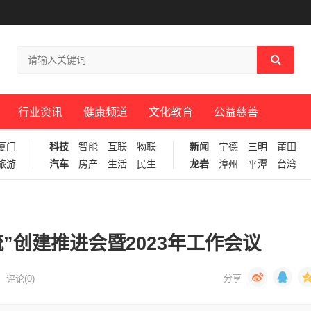
行业资讯
健康频道
文化教育
公益慈善
厦门
科技
智能
互联
物联
新闻
宁德
三明
莆田
旅游
汽车
房产
生活
民生
龙岩
漳州
平潭
台湾
”创建推进会暨2023年工作会议
评论(0)