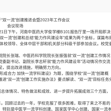
会议现场
21日下午，河南中医药大学俊学楼B101报告厅里一场开局即决
双一流”创建和总结“能力作风建设年”成果为两个坐标，谋篇布
全体校领导、全体中层干部和机关部分科级干部参加会议。校党
长张瑞、中医药科学院院长张振强就“双一流”创建工作情况
党委副书记、副院长李志轩就“能力作风建设年”活动情况作交流
足，提出改进措施，明确努力方向。
成合力 加快一流学科建设》为题，围绕学校“双一流”创建概
进“双一流”创建工作实施办法》要点解读、“双一流”目标任务
总体情况、特色做法和成效、进一步提升拓展成效三个方面，
年。回顾过去的一年，学校克服了很多困难，取得了来之不易的
，特别是中医学一流学科创建、国家医学中心创建、国家一流