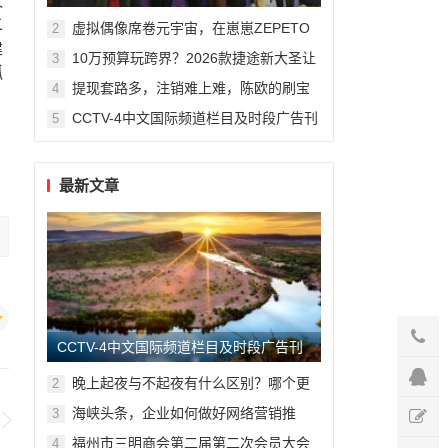
议
州复旦儿童医院“复星”计划
二
虚拟偶像席卷元宇宙，在崽崽ZEPETO
2
找到接近偶像新方式
建
10万预算玩跨界？2026款捷途新大圣让
3
抓
年轻人圆梦轿跑SUV
提现套路多，注销难上难，陈欧的刷宝
4
App“涮”了谁？
CCTV-4中文国际频道栏目及时段广告刊
5
例
最新文章
CCTV-4中文国际频道栏目及时段广告刊
例
晚上起夜与不起夜有什么区别？哪个更
2
健康？差别还真不小
海峡头条，企业如何做好网络营销推
3
广？
福州市三明商会第二届第二次会员大会
4