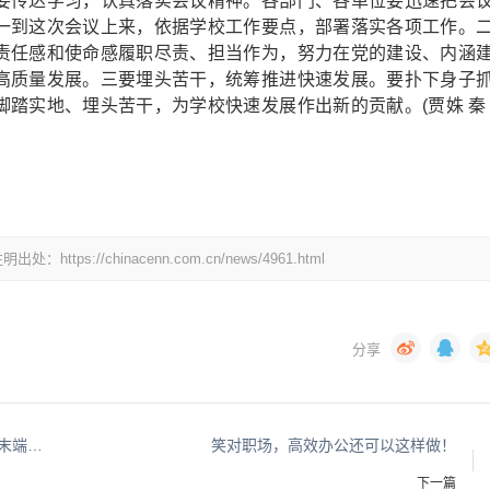
传达学习，认真落实会议精神。各部门、各单位要迅速把会
一到这次会议上来，依据学校工作要点，部署落实各项工作。
责任感和使命感履职尽责、担当作为，努力在党的建设、内涵
高质量发展。三要埋头苦干，统筹推进快速发展。要扑下身子
脚踏实地、埋头苦干，为学校快速发展作出新的贡献。(贾姝 秦
//chinacenn.com.cn/news/4961.html
服务民生唱响快递“好声音”，丰网速运孙强助推末端服务温暖升级
笑对职场，高效办公还可以这样做！
下一篇