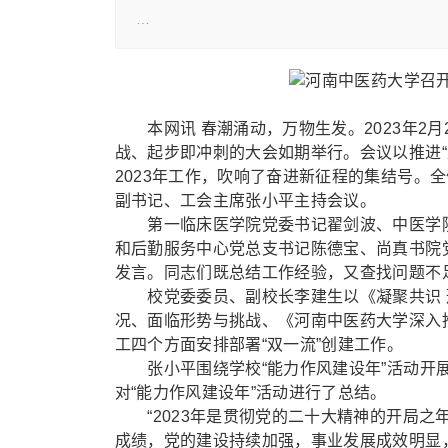
…
本网讯 春潮涌动，万物生发。2023年2月
战、起步即冲刺的大会如期举行。会议以推进“
2023年工作，吹响了奋进新征程的集结号。
副书记、工会主席张小平主持会议。
第一临床医学院党委书记翟剑波、中医学院院
和后勤服务中心党总支书记陈德宝、尚真书院
发言。同志们既总结工作经验，又查找问题不
校党委委员、副校长李建生以《凝聚共识 形
况、面临形势与挑战、《河南中医药大学深入推
工四个方面安排部署“双一流”创建工作。
张小平围绕学校“能力作风建设年”活动开展
对“能力作风建设年”活动进行了总结。
“2023年是贯彻党的二十大精神的开局之
成绩，党的建设持续加强，事业发展成效明显