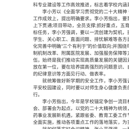
科专业建设等工作高效推进，标志着学校内涵
李小芳以《全面学习贯彻党的二十大精神 
工作成效上，提出明确要求。李小芳指出，要
上下贯通;项目带动，全员支撑;抓好重点，五
标任务，李小芳强调，要以一流创建为契机，
学生、关心职工、直面问题、排忧解难等各方
化完善中明确“三个有利于”的价值取向;并围
制机制改革、附属医院发展、加强服务保障等
伍，始终是我们推动实现高质量发展的关键因
放在第一位，要在培养提高强烈的问题意识、
的纪律意识等方面见行动、做表率。
就统筹做好新学期的安全工作，李小芳强调
平安校园建设，同时要以对师生身心健康负责
行。
李小芳指出，今年是学校锚定争创一流目标
会、部署会为起点，以党的二十大精神为统领
药事业发展新机遇，紧跟省委、教育工委工作节
全面实施，推动各项重点工作的落地落实，为