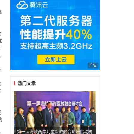
体
，
爱
优
体
队
广告
格
热门文章
进
进
医
的
第一届海峡两岸儿童医教融合论坛启动杭