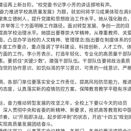
建设再上新台阶。”校党委书记李小芳的讲话掷地有声。
奋力推进学校高质量发展》为题，就如何将学习成果体现在具
聚焦立德树人，提升党建和思想政治工作水平。她从强化融合
育并举等三个方面明晰工作路径。面对转型发展、争创一流的目
提高学校治理水平。她提出要尊崇大学精神，从尊重教师、关
面，凸显办学治校的人文精神、管理理念;指出要在制度体系的
绕年度工作要点，重点强调了学科建设、科技创新、人才工作、
方面的工作。李小芳表示，打造年轻化、专业化的高质量干部
素。要抓住“关键少数”，建强干部队伍。干部队伍要将政治素质
自觉的协作意识、如饥似渴的学习意识、可贵的一线意识、严
，各部门单位要落实安全工作责任，提高风险防范能力，推
的态度，认真落实新的疫情防控方案，保障教育教学平稳有序
，奋力推动转型发展的攻坚之年，全校上下要以今天的动员
，深入贯彻中央和省委的新精神、新要求，抢抓高等教育和中
奏，以“开局即决战，起步即冲刺”的状态，开启“十四五”规划
实现高质量发展团结奋斗。