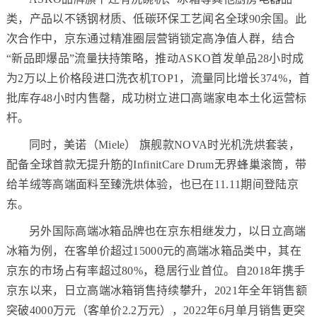
类，产品以不锈钢材质、低碳环保工艺闻名全球90余国。此
次合作中，京东通过精准圈层营销锁定高净值人群，结合
“新品即爆品”流量扶持策略，推动ASKO首发单品28小时成
为2万以上价格段进口洗衣机TOP1，流量同比增长374%，首
批库存48小时内售罄，成功树立进口高端家电本土化运营标
杆。
同时，美诺（Miele） 旗舰款NOVA时光机洗烘套装，
配备全球首款无提升筋的InfinitCare Drum无界蜂巢滚筒，带
给羊绒等高端面料至臻洗烘体验，也已在11.11期间登陆京
东。
另外国际高端冰箱品牌也在京东相继发力，以日立高端
冰箱为例，在客单价超过15000元的高端冰箱品类中，其在
京东的市场占有率超过80%，稳居行业首位。自2018年携手
京东以来，日立高端冰箱销售持续攀升，2021年全年销售额
突破4000万元（客单价2.2万元），2022年6月单月销售更突