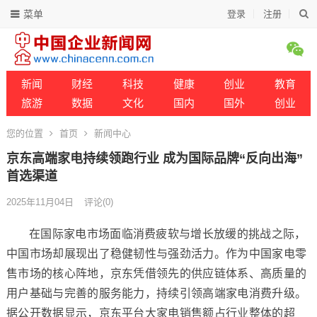
菜单
登录
注册
新闻
财经
科技
健康
创业
教育
旅游
数据
文化
国内
国外
创业
您的位置
首页
新闻中心
京东高端家电持续领跑行业 成为国际品牌“反向出海”
首选渠道
2025年11月04日
评论(0)
在国际家电市场面临消费疲软与增长放缓的挑战之际，
中国市场却展现出了稳健韧性与强劲活力。作为中国家电零
售市场的核心阵地，京东凭借领先的供应链体系、高质量的
用户基础与完善的服务能力，持续引领高端家电消费升级。
据公开数据显示，京东平台大家电销售额占行业整体的超