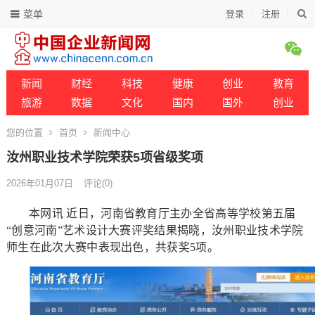
菜单
登录
注册
新闻
财经
科技
健康
创业
教育
旅游
数据
文化
国内
国外
创业
您的位置
首页
新闻中心
汝州职业技术学院荣获5项省级奖项
2026年01月07日
评论(0)
本网讯 近日，河南省教育厅主办全省高等学校第五届
“创意河南”艺术设计大赛评奖结果揭晓，汝州职业技术学院
师生在此次大赛中表现出色，共获奖5项。